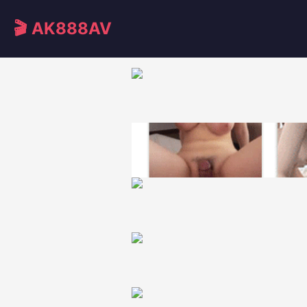
🎬 AK888AV